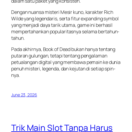
dalam satu paket yang konsisten.
Dengan nuansa misteri Mesir kuno, karakter Rich
Wilde yang legendaris, serta fitur expanding symbol
yang menjadi daya tarik utama, game ini berhasil
mempertahankan popularitasnya selama bertahun-
tahun.
Pada akhirnya, Book of Dead bukan hanya tentang
putaran gulungan, tetapi tentang pengalaman
petualangan digital yang membawa pemain ke dunia
penuh misteri, legenda, dan kejutan di setiap spin-
nya.
June 23, 2026
Trik Main Slot Tanpa Harus