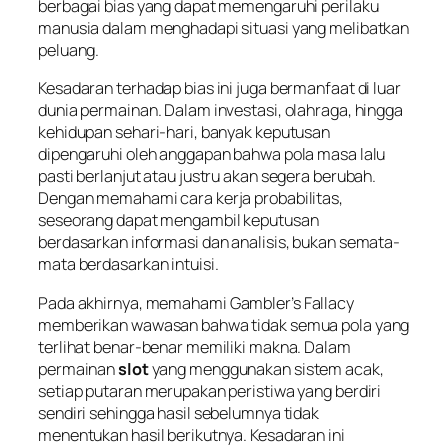
berbagai bias yang dapat memengaruhi perilaku
manusia dalam menghadapi situasi yang melibatkan
peluang.
Kesadaran terhadap bias ini juga bermanfaat di luar
dunia permainan. Dalam investasi, olahraga, hingga
kehidupan sehari-hari, banyak keputusan
dipengaruhi oleh anggapan bahwa pola masa lalu
pasti berlanjut atau justru akan segera berubah.
Dengan memahami cara kerja probabilitas,
seseorang dapat mengambil keputusan
berdasarkan informasi dan analisis, bukan semata-
mata berdasarkan intuisi.
Pada akhirnya, memahami
Gambler’s Fallacy
memberikan wawasan bahwa tidak semua pola yang
terlihat benar-benar memiliki makna. Dalam
permainan
slot
yang menggunakan sistem acak,
setiap putaran merupakan peristiwa yang berdiri
sendiri sehingga hasil sebelumnya tidak
menentukan hasil berikutnya. Kesadaran ini