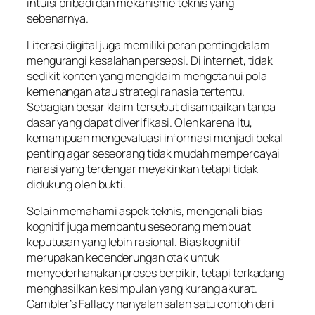
intuisi pribadi dan mekanisme teknis yang
sebenarnya.
Literasi digital juga memiliki peran penting dalam
mengurangi kesalahan persepsi. Di internet, tidak
sedikit konten yang mengklaim mengetahui pola
kemenangan atau strategi rahasia tertentu.
Sebagian besar klaim tersebut disampaikan tanpa
dasar yang dapat diverifikasi. Oleh karena itu,
kemampuan mengevaluasi informasi menjadi bekal
penting agar seseorang tidak mudah mempercayai
narasi yang terdengar meyakinkan tetapi tidak
didukung oleh bukti.
Selain memahami aspek teknis, mengenali bias
kognitif juga membantu seseorang membuat
keputusan yang lebih rasional. Bias kognitif
merupakan kecenderungan otak untuk
menyederhanakan proses berpikir, tetapi terkadang
menghasilkan kesimpulan yang kurang akurat.
Gambler’s Fallacy
hanyalah salah satu contoh dari