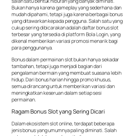
salah satu bentuk hiburan yang banyak diminati.
Bukan hanya karena gameplay yang sederhana dan
mudah dipahami, tetapi juga karena berbagai bonus
yang ditawarkan kepada pengguna. Salah satu yang
cukup sering dibicarakan adalah daftar bonus slot
terbesar yang tersedia di platform
Bola Login
, yang
dikenal memberikan variasi promosi menarik bagi
para penggunanya.
Bonus dalam permainan slot bukan hanya sekadar
tambahan, tetapi juga menjadi bagian dari
pengalaman bermain yang membuat suasana lebih
hidup. Dari bonus harian hingga promo khusus,
semua dirancang untuk memberikan variasi dan
meningkatkan keseruan dalam setiap sesi
permainan.
Ragam Bonus Slot yang Sering Dicari
Dalam ekosistem slot online, terdapat beberapa
jenis bonus yang umumnya paling diminati. Salah