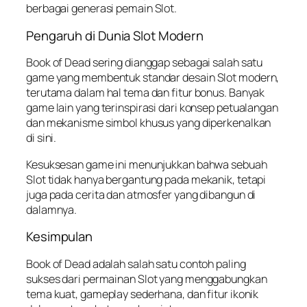
berbagai generasi pemain
Slot
.
Pengaruh di Dunia Slot Modern
Book of Dead sering dianggap sebagai salah satu
game yang membentuk standar desain
Slot
modern,
terutama dalam hal tema dan fitur bonus. Banyak
game lain yang terinspirasi dari konsep petualangan
dan mekanisme simbol khusus yang diperkenalkan
di sini.
Kesuksesan game ini menunjukkan bahwa sebuah
Slot
tidak hanya bergantung pada mekanik, tetapi
juga pada cerita dan atmosfer yang dibangun di
dalamnya.
Kesimpulan
Book of Dead adalah salah satu contoh paling
sukses dari permainan
Slot
yang menggabungkan
tema kuat, gameplay sederhana, dan fitur ikonik