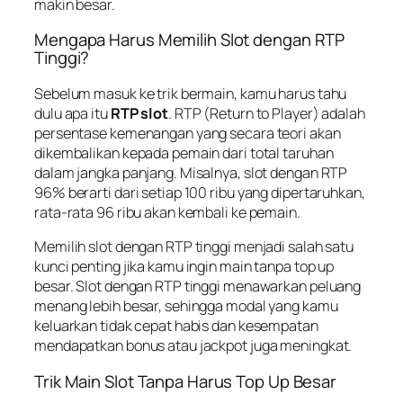
makin besar.
Mengapa Harus Memilih Slot dengan RTP
Tinggi?
Sebelum masuk ke trik bermain, kamu harus tahu
dulu apa itu
RTP slot
. RTP (Return to Player) adalah
persentase kemenangan yang secara teori akan
dikembalikan kepada pemain dari total taruhan
dalam jangka panjang. Misalnya, slot dengan RTP
96% berarti dari setiap 100 ribu yang dipertaruhkan,
rata-rata 96 ribu akan kembali ke pemain.
Memilih slot dengan RTP tinggi menjadi salah satu
kunci penting jika kamu ingin main tanpa top up
besar. Slot dengan RTP tinggi menawarkan peluang
menang lebih besar, sehingga modal yang kamu
keluarkan tidak cepat habis dan kesempatan
mendapatkan bonus atau jackpot juga meningkat.
Trik Main Slot Tanpa Harus Top Up Besar