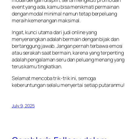
event yang ada, kamu bisa menikmati permainan
dengan modal minimal namun tetap berpeluang
meraih kemenangan maksimal.
Ingat, kunci utama dari judi online yang
menyenangkan adalah bermain dengan bijak dan
bertanggung jawab. Jangan pernah terbawa emosi
atau serakah saat bermain, karena yang terpenting
adalah pengalaman seru dan peluang menang yang
terus kamu tingkatkan.
Selamat mencoba trik-trik ini, semoga
keberuntungan selalu menyertai setiap putaranmu!
July 9, 2025