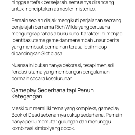
hingga artefak bersejarah, semuanya dirancang
untuk menciptakan atmosfer misterius.
Pemain seolah diajak mengikuti perjalanan seorang
penjelajah bernama Rich Wilde yang berusaha
mengungkap rahasia buku kuno. Karakter ini menjadi
identitas utama game dan menambah unsur cerita
yang membuat permainan terasa lebih hidup
dibandingkan
Slot
biasa.
Nuansa ini bukan hanya dekorasi, tetapi menjadi
fondasi utama yang membangun pengalaman
bermain secara keseluruhan.
Gameplay Sederhana tapi Penuh
Ketegangan
Meskipun memiliki tema yang kompleks, gameplay
Book of Dead sebenarnya cukup sederhana. Pemain
hanya perlu memutar gulungan dan menunggu
kombinasi simbol yang cocok.