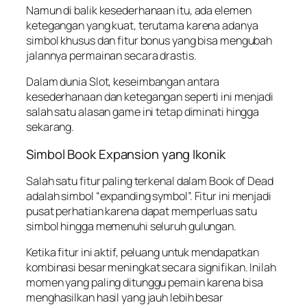
Namun di balik kesederhanaan itu, ada elemen
ketegangan yang kuat, terutama karena adanya
simbol khusus dan fitur bonus yang bisa mengubah
jalannya permainan secara drastis.
Dalam dunia
Slot
, keseimbangan antara
kesederhanaan dan ketegangan seperti ini menjadi
salah satu alasan game ini tetap diminati hingga
sekarang.
Simbol Book Expansion yang Ikonik
Salah satu fitur paling terkenal dalam Book of Dead
adalah simbol “expanding symbol”. Fitur ini menjadi
pusat perhatian karena dapat memperluas satu
simbol hingga memenuhi seluruh gulungan.
Ketika fitur ini aktif, peluang untuk mendapatkan
kombinasi besar meningkat secara signifikan. Inilah
momen yang paling ditunggu pemain karena bisa
menghasilkan hasil yang jauh lebih besar