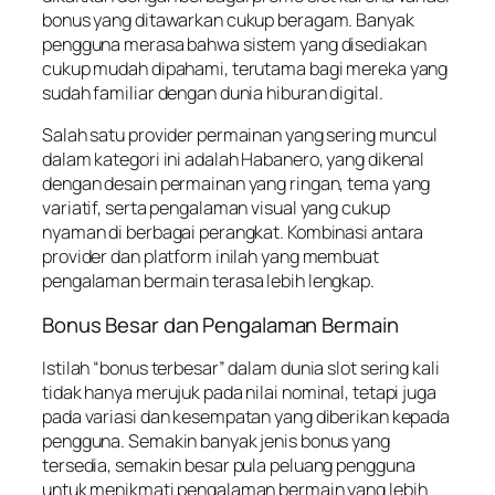
bonus yang ditawarkan cukup beragam. Banyak
pengguna merasa bahwa sistem yang disediakan
cukup mudah dipahami, terutama bagi mereka yang
sudah familiar dengan dunia hiburan digital.
Salah satu provider permainan yang sering muncul
dalam kategori ini adalah
Habanero
, yang dikenal
dengan desain permainan yang ringan, tema yang
variatif, serta pengalaman visual yang cukup
nyaman di berbagai perangkat. Kombinasi antara
provider dan platform inilah yang membuat
pengalaman bermain terasa lebih lengkap.
Bonus Besar dan Pengalaman Bermain
Istilah “bonus terbesar” dalam dunia slot sering kali
tidak hanya merujuk pada nilai nominal, tetapi juga
pada variasi dan kesempatan yang diberikan kepada
pengguna. Semakin banyak jenis bonus yang
tersedia, semakin besar pula peluang pengguna
untuk menikmati pengalaman bermain yang lebih