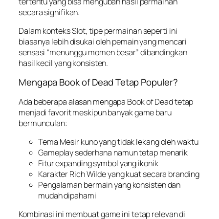
tertentu yang bisa mengubah hasil permainan
secara signifikan.
Dalam konteks
Slot
, tipe permainan seperti ini
biasanya lebih disukai oleh pemain yang mencari
sensasi “menunggu momen besar” dibandingkan
hasil kecil yang konsisten.
Mengapa Book of Dead Tetap Populer?
Ada beberapa alasan mengapa Book of Dead tetap
menjadi favorit meskipun banyak game baru
bermunculan:
Tema Mesir kuno yang tidak lekang oleh waktu
Gameplay sederhana namun tetap menarik
Fitur expanding symbol yang ikonik
Karakter Rich Wilde yang kuat secara branding
Pengalaman bermain yang konsisten dan
mudah dipahami
Kombinasi ini membuat game ini tetap relevan di