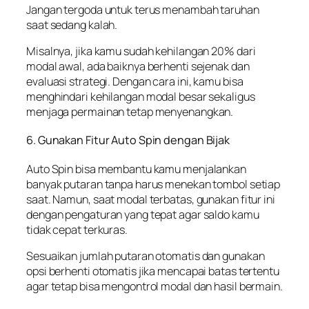
Jangan tergoda untuk terus menambah taruhan
saat sedang kalah.
Misalnya, jika kamu sudah kehilangan 20% dari
modal awal, ada baiknya berhenti sejenak dan
evaluasi strategi. Dengan cara ini, kamu bisa
menghindari kehilangan modal besar sekaligus
menjaga permainan tetap menyenangkan.
6. Gunakan Fitur Auto Spin dengan Bijak
Auto Spin bisa membantu kamu menjalankan
banyak putaran tanpa harus menekan tombol setiap
saat. Namun, saat modal terbatas, gunakan fitur ini
dengan pengaturan yang tepat agar saldo kamu
tidak cepat terkuras.
Sesuaikan jumlah putaran otomatis dan gunakan
opsi berhenti otomatis jika mencapai batas tertentu
agar tetap bisa mengontrol modal dan hasil bermain.