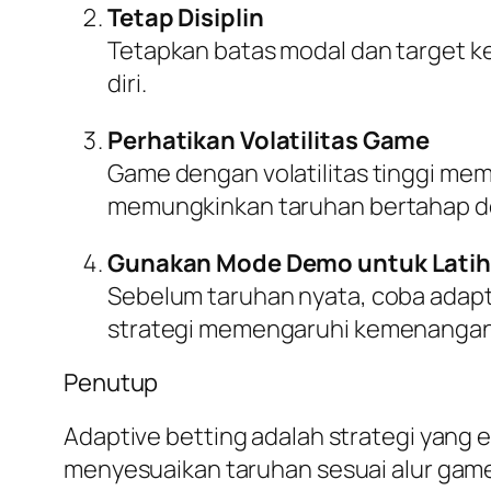
Tetap Disiplin
Tetapkan batas modal dan target ke
diri.
Perhatikan Volatilitas Game
Game dengan volatilitas tinggi mem
memungkinkan taruhan bertahap den
Gunakan Mode Demo untuk Lati
Sebelum taruhan nyata, coba adap
strategi memengaruhi kemenangan
Penutup
Adaptive betting adalah strategi yang 
menyesuaikan taruhan sesuai alur gam