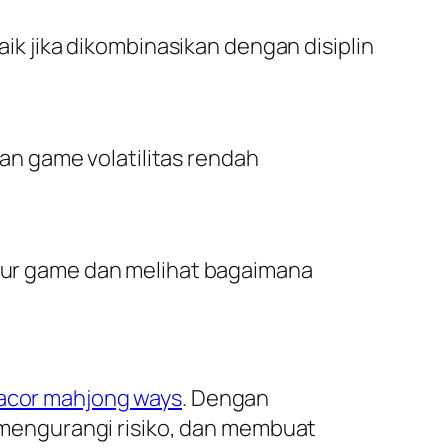
k jika dikombinasikan dengan disiplin
an game volatilitas rendah
lur game dan melihat bagaimana
gacor mahjong ways
. Dengan
mengurangi risiko, dan membuat