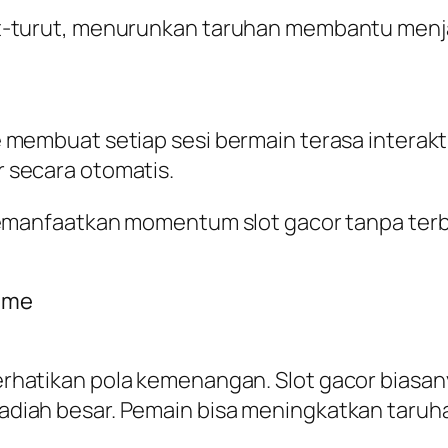
t-turut, menurunkan taruhan membantu menj
membuat setiap sesi bermain terasa interaktif
 secara otomatis.
manfaatkan momentum slot gacor tanpa terba
ame
rhatikan pola kemenangan. Slot gacor biasa
ah besar. Pemain bisa meningkatkan taruhan s