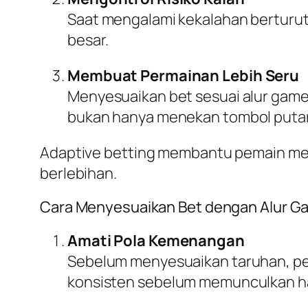
Saat mengalami kekalahan berturu
besar.
Membuat Permainan Lebih Seru
Menyesuaikan bet sesuai alur game 
bukan hanya menekan tombol putar
Adaptive betting membantu pemain me
berlebihan.
Cara Menyesuaikan Bet dengan Alur G
Amati Pola Kemenangan
Sebelum menyesuaikan taruhan, pe
konsisten sebelum memunculkan hadi