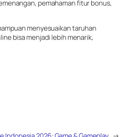
 kemenangan, pemahaman fitur bonus,
 kemampuan menyesuaikan taruhan
ne bisa menjadi lebih menarik,
ne Indonesia 2026: Game & Gameplay
→