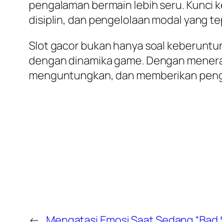
pengalaman bermain lebih seru. Kunci
disiplin, dan pengelolaan modal yang te
Slot gacor bukan hanya soal keberuntu
dengan dinamika game. Dengan menerapka
menguntungkan, dan memberikan peng
←
Mengatasi Emosi Saat Sedang “Bad S