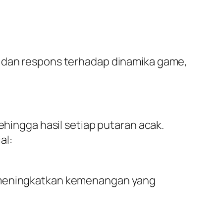
s dan respons terhadap dinamika game,
sehingga hasil setiap putaran acak.
al:
sa meningkatkan kemenangan yang