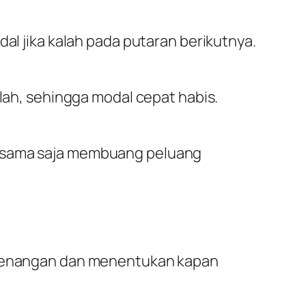
l jika kalah pada putaran berikutnya.
ah, sehingga modal cepat habis.
ni sama saja membuang peluang
menangan dan menentukan kapan