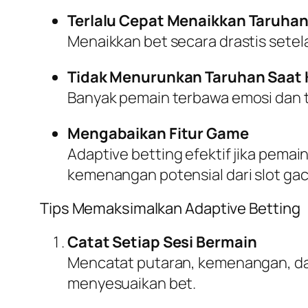
Terlalu Cepat Menaikkan Taruha
Menaikkan bet secara drastis sete
Tidak Menurunkan Taruhan Saat
Banyak pemain terbawa emosi dan t
Mengabaikan Fitur Game
Adaptive betting efektif jika pema
kemenangan potensial dari slot gac
Tips Memaksimalkan Adaptive Betting
Catat Setiap Sesi Bermain
Mencatat putaran, kemenangan, d
menyesuaikan bet.