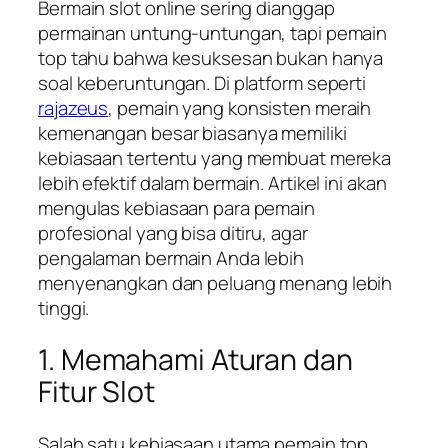
Bermain slot online sering dianggap
permainan untung-untungan, tapi pemain
top tahu bahwa kesuksesan bukan hanya
soal keberuntungan. Di platform seperti
rajazeus
, pemain yang konsisten meraih
kemenangan besar biasanya memiliki
kebiasaan tertentu yang membuat mereka
lebih efektif dalam bermain. Artikel ini akan
mengulas kebiasaan para pemain
profesional yang bisa ditiru, agar
pengalaman bermain Anda lebih
menyenangkan dan peluang menang lebih
tinggi.
1. Memahami Aturan dan
Fitur Slot
Salah satu kebiasaan utama pemain top