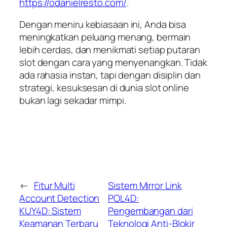
https://odanielresto.com/
.
Dengan meniru kebiasaan ini, Anda bisa
meningkatkan peluang menang, bermain
lebih cerdas, dan menikmati setiap putaran
slot dengan cara yang menyenangkan. Tidak
ada rahasia instan, tapi dengan disiplin dan
strategi, kesuksesan di dunia slot online
bukan lagi sekadar mimpi.
←
Fitur Multi
Sistem Mirror Link
Account Detection
POL4D:
KUY4D: Sistem
Pengembangan dari
Keamanan Terbaru
Teknologi Anti-Blokir