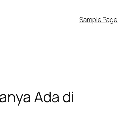
Sample Page
Hanya Ada di