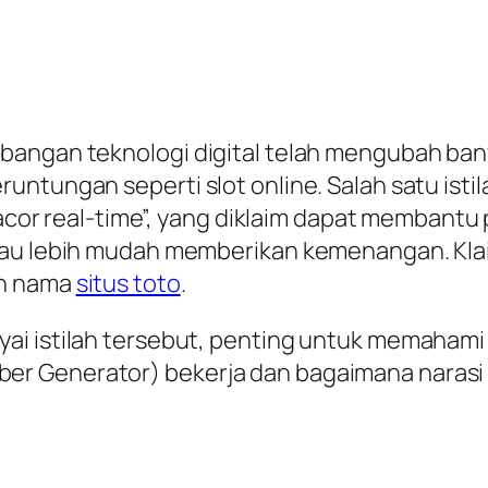
angan teknologi digital telah mengubah bany
ntungan seperti slot online. Salah satu istil
t gacor real-time”, yang diklaim dapat memban
tau lebih mudah memberikan kemenangan. Klaim
an nama
situs toto
.
yai istilah tersebut, penting untuk memaham
 Generator) bekerja dan bagaimana narasi “r