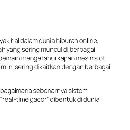
ak hal dalam dunia hiburan online,
ah yang sering muncul di berbagai
tu pemain mengetahui kapan mesin slot
 ini sering dikaitkan dengan berbagai
i bagaimana sebenarnya sistem
eal-time gacor” dibentuk di dunia