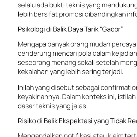
selalu ada bukti teknis yang mendukung 
lebih bersifat promosi dibandingkan inf
Psikologi di Balik Daya Tarik “Gacor”
Mengapa banyak orang mudah percaya de
cenderung mencari pola dalam kejadian
seseorang menang sekali setelah mengik
kekalahan yang lebih sering terjadi.
Inilah yang disebut sebagai
confirmatio
keyakinannya. Dalam konteks ini, istila
dasar teknis yang jelas.
Risiko di Balik Ekspektasi yang Tidak Rea
Mengandalkan notifikasi atau klaim te