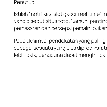
Penutup
Istilah “notifikasi slot gacor real-tim
yang disebut
situs toto
. Namun, pentin
pemasaran dan persepsi pemain, bukan 
Pada akhirnya, pendekatan yang paling
sebagai sesuatu yang bisa diprediksi 
lebih baik, pengguna dapat menghindar