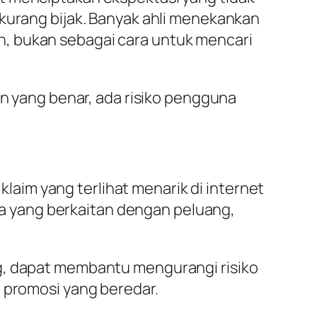
 kurang bijak. Banyak ahli menekankan
n, bukan sebagai cara untuk mencari
n yang benar, ada risiko pengguna
 klaim yang terlihat menarik di internet
ama yang berkaitan dengan peluang,
ng, dapat membantu mengurangi risiko
i promosi yang beredar.