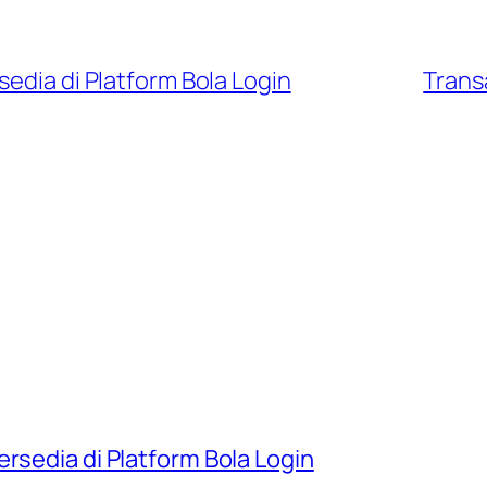
sedia di Platform Bola Login
Trans
rsedia di Platform Bola Login