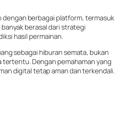
kan dengan berbagai platform, termasuk
banyak berasal dari strategi
ksi hasil permainan.
luang sebagai hiburan semata, bukan
ola tertentu. Dengan pemahaman yang
an digital tetap aman dan terkendali.