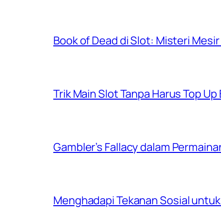
Book of Dead di Slot: Misteri Mesir
Trik Main Slot Tanpa Harus Top Up 
Gambler’s Fallacy dalam Permainan
Menghadapi Tekanan Sosial untuk 