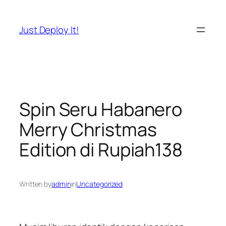
Skip
to
Just Deploy It!
content
Spin Seru Habanero
Merry Christmas
Edition di Rupiah138
Written by
admin
in
Uncategorized