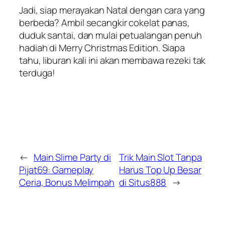
Jadi, siap merayakan Natal dengan cara yang
berbeda? Ambil secangkir cokelat panas,
duduk santai, dan mulai petualangan penuh
hadiah di
Merry Christmas Edition
. Siapa
tahu, liburan kali ini akan membawa rezeki tak
terduga!
←
Main Slime Party di
Trik Main Slot Tanpa
Pijat69: Gameplay
Harus Top Up Besar
Ceria, Bonus Melimpah
di Situs888
→