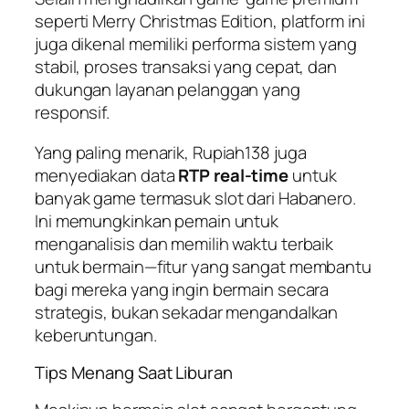
seperti
Merry Christmas Edition
, platform ini
juga dikenal memiliki performa sistem yang
stabil, proses transaksi yang cepat, dan
dukungan layanan pelanggan yang
responsif.
Yang paling menarik, Rupiah138 juga
menyediakan data
RTP real-time
untuk
banyak game termasuk slot dari Habanero.
Ini memungkinkan pemain untuk
menganalisis dan memilih waktu terbaik
untuk bermain—fitur yang sangat membantu
bagi mereka yang ingin bermain secara
strategis, bukan sekadar mengandalkan
keberuntungan.
Tips Menang Saat Liburan