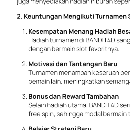
juga menyediakan hadiah hiburan seperti
2. Keuntungan Mengikuti Turnamen S
Kesempatan Menang Hadiah Bes
Hadiah turnamen di BANDIT4D sang
dengan bermain slot favoritnya.
Motivasi dan Tantangan Baru
Turnamen menambah keseruan berm
pemain lain, meningkatkan semanga
Bonus dan Reward Tambahan
Selain hadiah utama, BANDIT4D se
free spin, sehingga modal bermain 
Belajar Strategi Baru