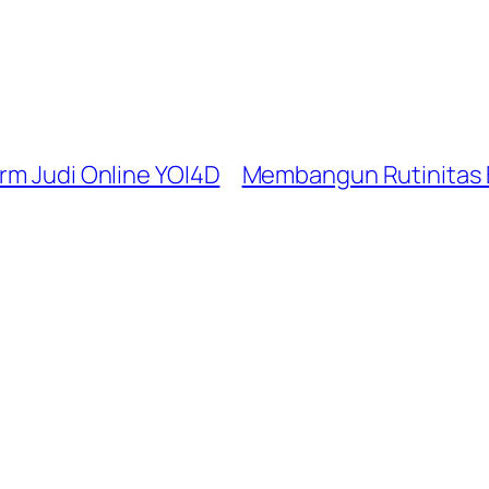
rm Judi Online YOI4D
Membangun Rutinitas B