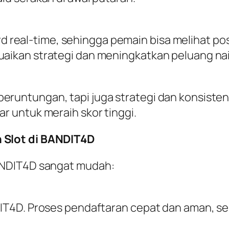
eal-time, sehingga pemain bisa melihat posi
uaikan strategi dan meningkatkan peluang nai
eruntungan, tapi juga strategi dan konsisten
ar untuk meraih skor tinggi.
 Slot di BANDIT4D
ANDIT4D sangat mudah:
NDIT4D. Proses pendaftaran cepat dan aman, s