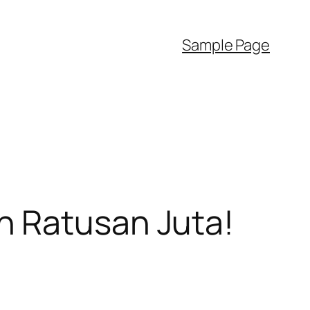
Sample Page
h Ratusan Juta!