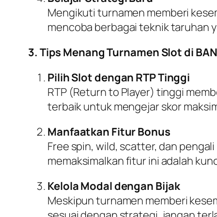
Mengikuti turnamen memberi kesem
mencoba berbagai teknik taruhan ya
3. Tips Menang Turnamen Slot di BA
Pilih Slot dengan RTP Tinggi
RTP (Return to Player) tinggi memb
terbaik untuk mengejar skor maksim
Manfaatkan Fitur Bonus
Free spin, wild, scatter, dan peng
memaksimalkan fitur ini adalah k
Kelola Modal dengan Bijak
Meskipun turnamen memberi kesemp
sesuai dengan strategi, jangan terl