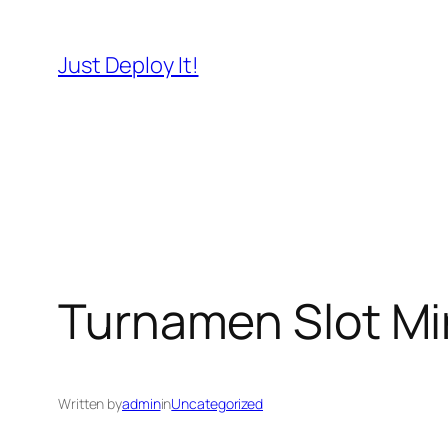
Skip
to
Just Deploy It!
content
Turnamen Slot Mi
Written by
admin
in
Uncategorized