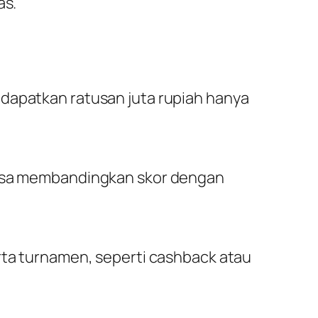
as.
apatkan ratusan juta rupiah hanya
isa membandingkan skor dengan
ta turnamen, seperti cashback atau