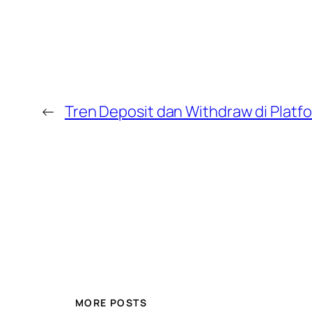
←
Tren Deposit dan Withdraw di Platfo
MORE POSTS