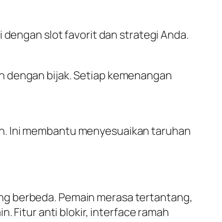
engan slot favorit dan strategi Anda.
han dengan bijak. Setiap kemenangan
ain. Ini membantu menyesuaikan taruhan
ng berbeda. Pemain merasa tertantang,
 Fitur anti blokir, interface ramah